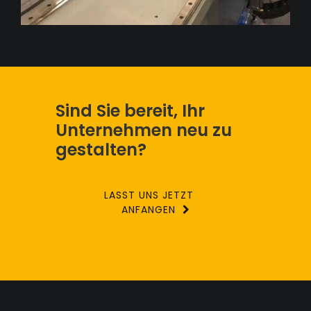
Sind Sie bereit, Ihr
Unternehmen neu zu
gestalten?
LASST UNS JETZT
ANFANGEN