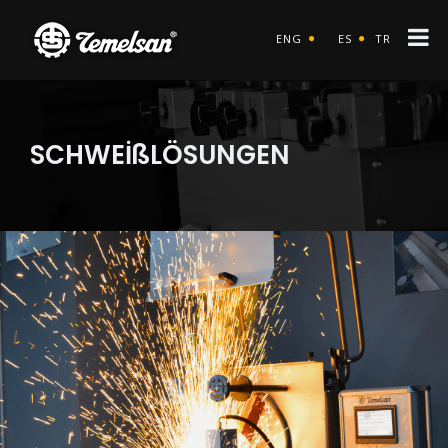
ENG
ES
TR
SCHWEİßLÖSUNGEN