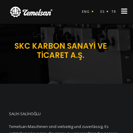
ENG
ES
TR
SKC KARBON SANAYİ VE
TİCARET A.Ş.
SALİH SALİHOĞLU
Temelsan-Maschinen sind vielseitig und zuverlässig. Es