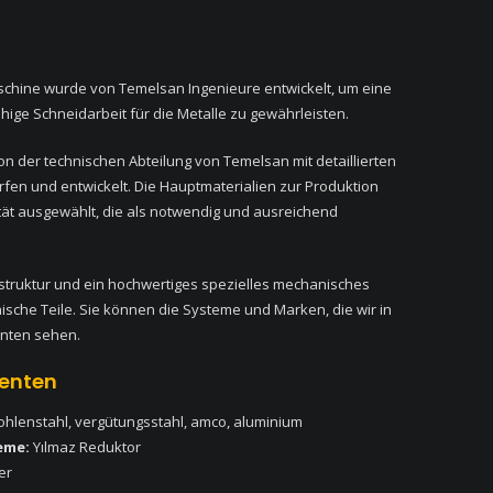
chine wurde von Temelsan Ingenieure entwickelt, um eine
ähige Schneidarbeit für die Metalle zu gewährleisten.
n der technischen Abteilung von Temelsan mit detaillierten
en und entwickelt. Die Hauptmaterialien zur Produktion
ät ausgewählt, die als notwendig und ausreichend
truktur und ein hochwertiges spezielles mechanisches
sche Teile. Sie können die Systeme und Marken, die wir in
nten sehen.
enten
ohlenstahl, vergütungsstahl, amco, aluminium
eme:
Yılmaz Reduktor
er