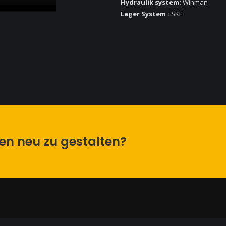
Hydraulik system:
Winman
Lager System :
SKF
men neu zu gestalten?