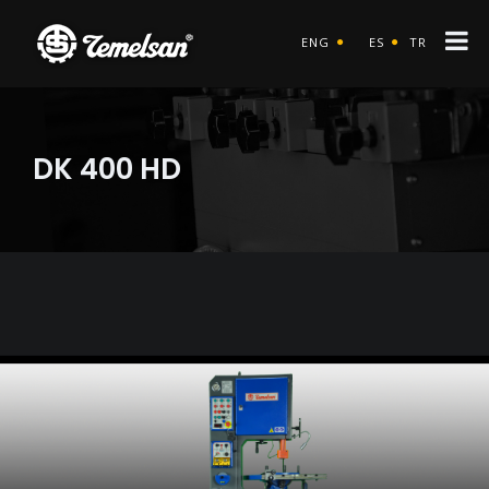
ENG
ES
TR
DK 400 HD