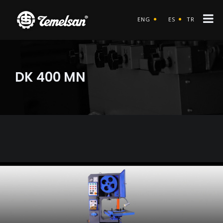
ENG
ES
TR
DK 400 MN