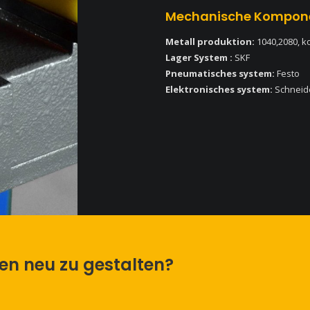
Mechanische Kompon
Metall produktion:
1040,2080, k
Lager System :
SKF
Pneumatisches system:
Festo
Elektronisches system:
Schneid
men neu zu gestalten?