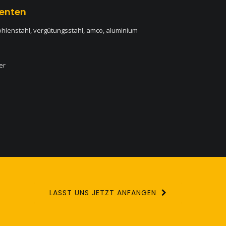
enten
ohlenstahl, vergütungsstahl, amco, aluminium
er
LASST UNS JETZT ANFANGEN