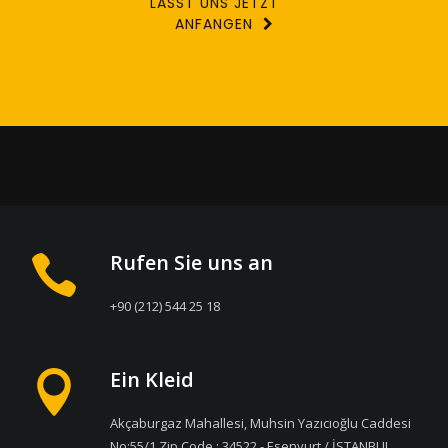
LASST UNS JETZT
ANFANGEN
Rufen Sie uns an
+90 (212) 544 25 18
Ein Kleid
Akçaburgaz Mahallesi, Muhsin Yazıcıoğlu Caddesi
No:55/1 Zip Code : 34522 - Esenyurt / İSTANBUL