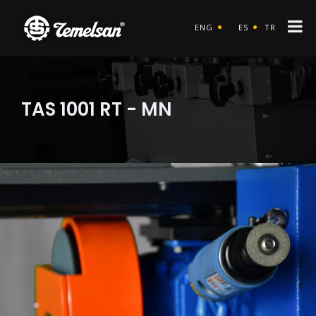
ENG
ES
TR
TAS 1001 RT - MN