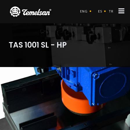
ENG
ES
TR
TAS 1001 SL - HP